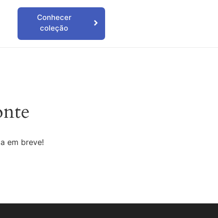
Conhecer
coleção
onte
da em breve!